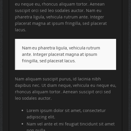
eu neque eu, rhoncus aliquam tortor. Aenean
suscipit orci sed leo sodales auctor. Nam eu
pharetra ligula, vehicula rutrum ante. Integer
placerat magna at ipsum fringilla, sed placerat
lacus.
Nam eu pharetra ligula, vehicula rutrum
ante. Integer placerat magna at ipsum
fringilla, sed placerat lacus.
Nam aliquam suscipit purus, id lacinia nibh
dapibus nec. Ut diam neque, vehicula eu neque eu,
rhoncus aliquam tortor. Aenean suscipit orci sed
leo sodales auctor.
Lorem ipsum dolor sit amet, consectetur
adipiscing elit.
Nam vel ante et mi feugiat tincidunt sit amet
non nulla.